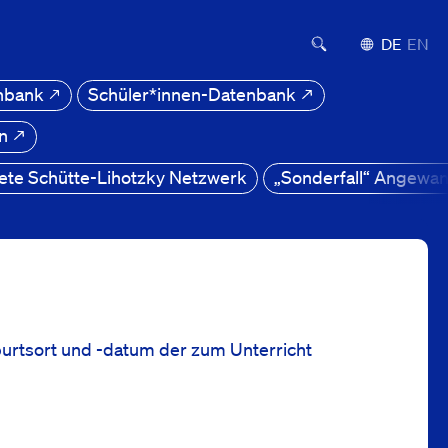
Suchformular ei
Deutsch
Engli
enbank
Schüler*innen-Datenbank
on
ete Schütte-Lihotzky Netzwerk
„Sonderfall“ Angewa
urtsort und -datum der zum Unterricht