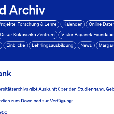
d
Archiv
Projekte, Forschung & Lehre
Kalender
Online Dat
Oskar Kokoschka Zentrum
Victor Papanek Foundati
Einblicke
Lehrlingsausbildung
News
Margar
ank
rsitätsarchivs gibt Auskunft über den Studiengang, Geb
tzlich zum Download zur Verfügung:
1900