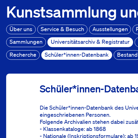
Kunstsammlung
un
Über uns
Service & Besuch
Ausstellungen
Sammlungen
Universitätsarchiv & Registratur
Recherche
Schüler*innen-Datenbank
Bestand
Universitätsarchiv
Schüler*innen-Datenbank
Schüler*innen-Datenbank
Schüler*innen-Datenb
Die Schüler*innen-Datenbank des Unive
eingeschriebenen Personen.
Folgende Archivalien stehen dabei zusä
- Klassenkataloge: ab 1868
- Nationale (Inskriptionsformulare): ab 