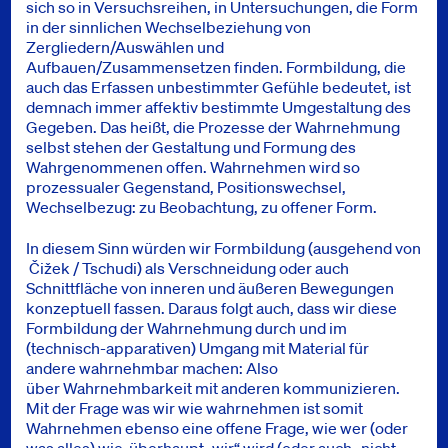
sich so in Versuchsreihen, in Untersuchungen, die Form
in der sinnlichen Wechselbeziehung von
Zergliedern/Auswählen und
Aufbauen/Zusammensetzen finden. Formbildung, die
auch das Erfassen unbestimmter Gefühle bedeutet, ist
demnach immer affektiv bestimmte Umgestaltung des
Gegeben. Das heißt, die Prozesse der Wahrnehmung
selbst stehen der Gestaltung und Formung des
Wahrgenommenen offen. Wahrnehmen wird so
prozessualer Gegenstand, Positionswechsel,
Wechselbezug: zu Beobachtung, zu offener Form.
In diesem Sinn würden wir Formbildung (ausgehend von
Čižek / Tschudi) als Verschneidung oder auch
Schnittfläche von inneren und äußeren Bewegungen
konzeptuell fassen. Daraus folgt auch, dass wir diese
Formbildung der Wahrnehmung durch und im
(technisch-apparativen) Umgang mit Material für
andere wahrnehmbar machen: Also
über Wahrnehmbarkeit mit anderen kommunizieren.
Mit der Frage was wir wie wahrnehmen ist somit
Wahrnehmen ebenso eine offene Frage, wie wer (oder
was alles) wie überhaupt „wir“ wird (oder auch „nicht-