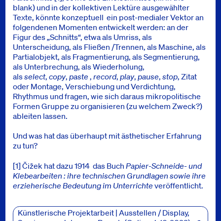
blank) und in der kollektiven Lektüre ausgewählter
Texte, könnte konzeptuell ein post-medialer Vektor an
folgendenen Momenten entwickelt werden: an der
Figur des „Schnitts“, etwa als Umriss, als
Unterscheidung, als Fließen /Trennen, als Maschine, als
Partialobjekt, als Fragmentierung, als Segmentierung,
als Unterbrechung, als Wiederholung,
als
select
,
copy
,
paste
,
record
,
play
,
pause
,
stop
, Zitat
oder Montage, Verschiebung und Verdichtung,
Rhythmus und fragen, wie sich daraus mikropolitische
Formen Gruppe zu organisieren (zu welchem Zweck?)
ableiten lassen.
Und was hat das überhaupt mit ästhetischer Erfahrung
zu tun?
[1] Čižek hat dazu 1914 das Buch
Papier-Schneide- und
Klebearbeiten : ihre technischen Grundlagen sowie ihre
erzieherische Bedeutung im Unterrichte
veröffentlicht.
Presse
Künstlerische Projektarbeit | Ausstellen / Display,