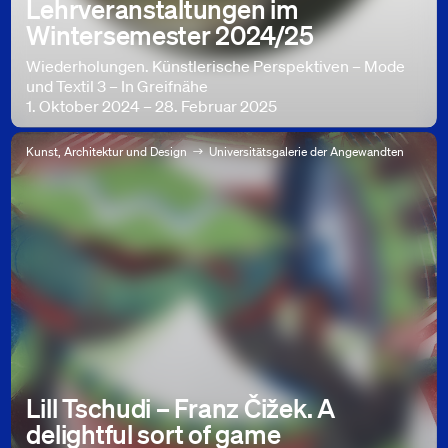
Lehrveranstaltungen im
Wintersemester 2024/25
Wiederholungen. Künstlerische Perspektiven – Mode
und Textil 3 – In Greifnähe
1. Oktober 2024 – 28. Februar 2025
Kunst, Architektur und Design
Universitätsgalerie der Angewandten
Lill Tschudi – Franz Čižek. A
delightful sort of game