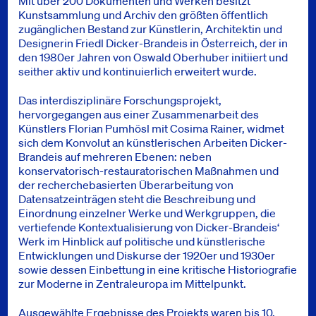
Mit über 200 Dokumenten und Werken besitzt
Kunstsammlung und Archiv den größten öffentlich
zugänglichen Bestand zur Künstlerin, Architektin und
Designerin Friedl Dicker-Brandeis in Österreich, der in
den 1980er Jahren von Oswald Oberhuber initiiert und
seither aktiv und kontinuierlich erweitert wurde.
Das interdisziplinäre Forschungsprojekt,
hervorgegangen aus einer Zusammenarbeit des
Künstlers Florian Pumhösl mit Cosima Rainer, widmet
sich dem Konvolut an künstlerischen Arbeiten Dicker-
Brandeis auf mehreren Ebenen: neben
konservatorisch-restauratorischen Maßnahmen und
der recherchebasierten Überarbeitung von
Datensatzeinträgen steht die Beschreibung und
Einordnung einzelner Werke und Werkgruppen, die
vertiefende Kontextualisierung von Dicker-Brandeis‘
Werk im Hinblick auf politische und künstlerische
Entwicklungen und Diskurse der 1920er und 1930er
sowie dessen Einbettung in eine kritische Historiografie
zur Moderne in Zentraleuropa im Mittelpunkt.
Ausgewählte Ergebnisse des Projekts waren bis 10.