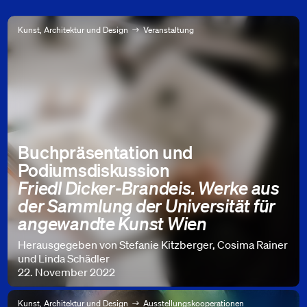
Kunst, Architektur und Design
Veranstaltung
Buchpräsentation und
Podiumsdiskussion
Friedl Dicker-Brandeis. Werke aus
der Sammlung der Universität für
angewandte Kunst Wien
Herausgegeben von Stefanie Kitzberger, Cosima Rainer
und Linda Schädler
22. November 2022
Kunst, Architektur und Design
Ausstellungskooperationen