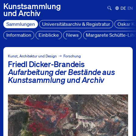
Kunstsammlung
Suchformula
Deutsch
Engl
und
Archiv
Sammlungen
Universitätsarchiv & Registratur
Oskar K
Information
Einblicke
News
Margarete Schütte-Lih
Sammlungen
Projekte
Kunst, Architektur und Design
Forschung
Friedl Dicker-Brandeis
Friedl Dicker-Brandeis - Aufarbeitung der Bestände aus Ku
Aufarbeitung der Bestände aus
Kunstsammlung und Archiv