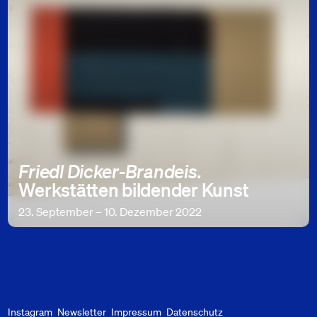
Friedl Dicker-Brandeis.
Werkstätten bildender Kunst
23. September – 10. Dezember 2022
Instagram
Newsletter
Impressum
Datenschutz