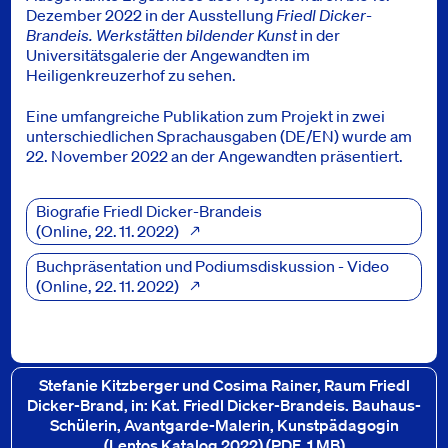
Dezember 2022 in der Ausstellung
Friedl Dicker-
Brandeis. Werkstätten bildender Kunst
in der
Universitätsgalerie der Angewandten im
Heiligenkreuzerhof zu sehen.
Eine umfangreiche Publikation zum Projekt in zwei
unterschiedlichen Sprachausgaben (DE/EN) wurde am
22. November 2022 an der Angewandten präsentiert.
Presse
Biografie Friedl Dicker-Brandeis
Online
, 22. 11. 2022
Buchpräsentation und Podiumsdiskussion - Video
Online
, 22. 11. 2022
Downloads
Stefanie Kitzberger und Cosima Rainer, Raum Friedl
Dicker-Brand, in: Kat. Friedl Dicker-Brandeis. Bauhaus-
Schülerin, Avantgarde-Malerin, Kunstpädagogin
(Lentos Katalog 2022)
(PDF, 1 MB)