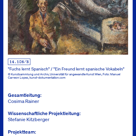
14.108/B
"Fuchs lernt Spanisch" / "Ein Freund lernt spanische Vokabeln"
© Kunstsammlung und Archiv, Universität für angewandte Kunst Wien, Foto: Manuel
Carreon Lopez, kunst-dokumentation.com
Info
Gesamtleitung
Cosima Rainer
Wissenschaftliche Projektleitung
Stefanie Kitzberger
Projektteam