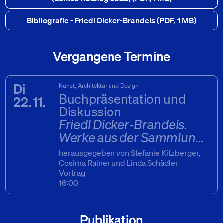
Bibliografie - Friedl Dicker-Brandeis
(PDF, 1 MB)
Vergangene Termine
Di
Kunst, Architektur und Design
Buchpräsentation und
22. 11.
Diskussion
Friedl Dicker-Brandeis.
Werke aus der Sammlung
der Universität für
herausgegeben von Stefanie Kitzberger,
angewandte Kunst Wien
Cosima Rainer und Linda Schädler
Vortrag
22. 11. 2022
16:00
Publikation