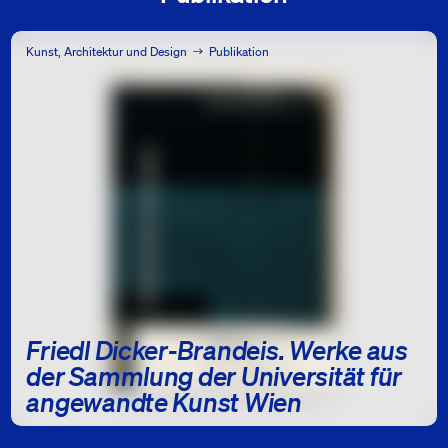
Kunst, Architektur und Design
Publikation
Friedl Dicker-Brandeis. Werke aus
der Sammlung der Universität für
angewandte Kunst Wien