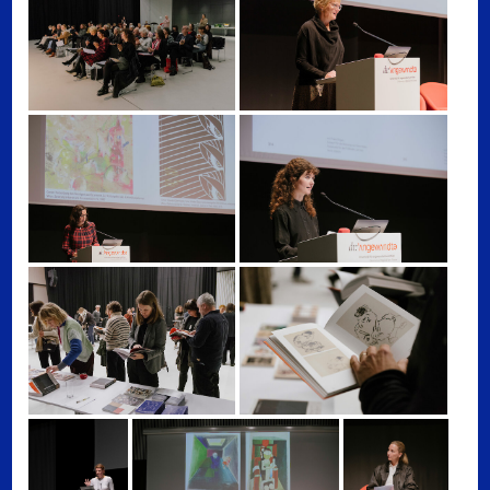
Buchpräsentation und Podiumsdiskussion
Begrüßung, Linda Schädler (Leitung
Kunstsammlung und Archiv, Universität für angewandte Kunst Wien, Foto: Lea Sonderegger
Kunstsammlung und Archiv, Universität für angewa
Einführung, Cosima Rainer (Leitung Kunstsammlung und Archiv, Uni
Vorstellung der Publikation, Eva Mari
Kunstsammlung und Archiv, Universität für angewandte Kunst Wien, Foto: Lea Sonderegger
Kunstsammlung und Archiv, Universität für angewa
Buchpräsentation und Podiumsdiskussion
Einblick in die Publikation
Kunstsammlung und Archiv, Universität für angewandte Kunst Wien, Foto: Lea Sonderegger
Kunstsammlung und Archiv, Universität für angewa