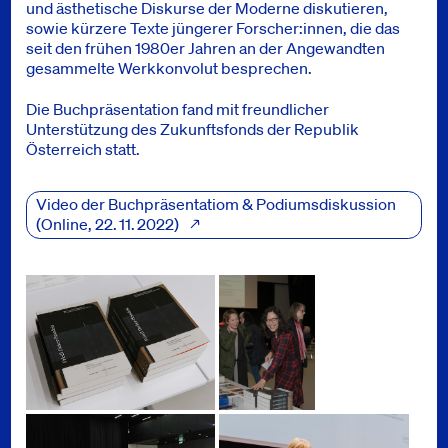
und ästhetische Diskurse der Moderne diskutieren,
sowie kürzere Texte jüngerer Forscher:innen, die das
seit den frühen 1980er Jahren an der Angewandten
gesammelte Werkkonvolut besprechen.
Die Buchpräsentation fand mit freundlicher
Unterstützung des Zukunftsfonds der Republik
Österreich statt.
Presse
Video der Buchpräsentatiom & Podiumsdiskussion
Online
, 22. 11. 2022
Bilder
Buchpräsentation und Podiumsdisku
Friedl Dicker-Brandeis. Werke aus der Sammlung der Universität fü
Kunstsammlung und Archiv, Universität für angewa
Kunstsammlung und Archiv, Universität für angewandte Kunst Wien, Foto: Lea Sonderegger