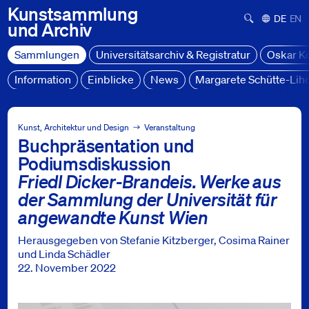
Kunstsammlung
Suchformula
Deutsch
Engl
und
Archiv
Sammlungen
Universitätsarchiv & Registratur
Oskar K
Information
Einblicke
News
Margarete Schütte-Lih
Sammlungen
Projekte
Kunst, Architektur und Design
Veranstaltung
Buchpräsentation und
Friedl Dicker-Brandeis: Buchpräsentation und Podiumsdisku
Podiumsdiskussion
Friedl Dicker-Brandeis. Werke aus
der Sammlung der Universität für
angewandte Kunst Wien
Herausgegeben von Stefanie Kitzberger, Cosima Rainer
und Linda Schädler
22. November 2022