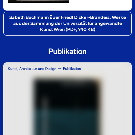
Conditions and Methods of Production and Reception. Perspectives o
Kunstsammlung und Archiv, Universität für angewandte Kunst Wien, Foto: Lian Hannah Walter
Downloads
Sabeth Buchmann über Friedl Dicker-Brandeis. Werke
aus der Sammlung der Universität für angewandte
Kunst Wien
(PDF, 740 KB)
Publikation
Kunst, Architektur und Design
Publikation