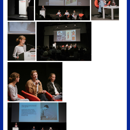
Moderation Panel I, J
Robin Rehm (ETH Zürich)
Daniela Stöppel (LMU München)
Kunstsammlung und Archiv, Un
Kunstsammlung und Archiv, Universität für angewandte Kunst Wien, Foto
Kunstsammlung und Archiv, Universität für angewandte Kunst Wien, Foto: Lian Hannah Walter
Hamida Sivac (Universität Wien)
'Modernismus situieren, künstlerische Strategien, K
Kunstsammlung und Archiv, Universität für angewandte Kunst Wien, Foto: Lea Sonderegger
Kunstsammlung und Archiv, Universität für angewandte Kunst Wien, Fot
'Modernismus situieren, künstlerische Strategien, Kontexte und Netz
Kunstsammlung und Archiv, Universität für angewandte Kunst Wien, Foto: Lea Sonderegger