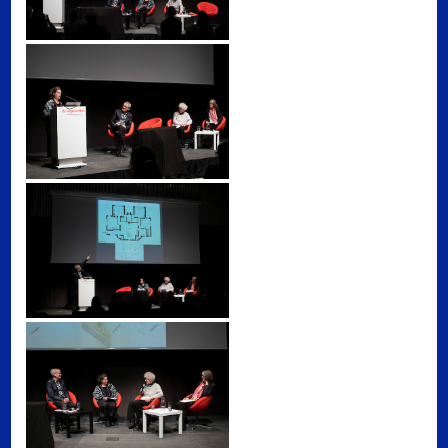
Julie M. Johnson (The University of Texas, San Antonio)
Kunstsammlung und Archiv, Universität für angewandte Kunst Wien, Foto: Lian Hannah Walter
Bernadette Reinhold (Universität für angewandte Kunst Wien)
Kunstsammlung und Archiv, Universität für angewandte Kunst Wien, Foto: Lian Hannah Walter
Mark Wigley (Columbia University, GSAPP, New York)
Kunstsammlung und Archiv, Universität für angewandte Kunst Wien, Foto: Lian Hannah Walter