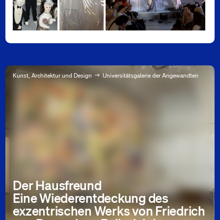
Abteilung Malerei / Prof. Henning Boh
Abteilung Malerei / Prof. Henning Bohl, Universität für angewandte 
Abteilung Malerei / Prof. Henning Bohl, Universität 
Foto: Mani Froh
Foto: Martina Lajczak
Foto: Martina Lajczak
Kunst, Architektur und Design
Universitätsgalerie der Angewandten
Der Hausfreund
Eine Wiederentdeckung des
exzentrischen Werks von Friedrich