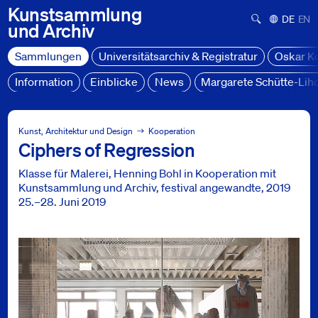
Kunstsammlung
Suchformula
Deutsch
Engl
und
Archiv
Sammlungen
Universitätsarchiv & Registratur
Oskar K
Information
Einblicke
News
Margarete Schütte-Lih
Sammlungen
Projekte
Kunst, Architektur und Design
Kooperation
Ciphers of Regression
Ciphers of Regression
Klasse für Malerei, Henning Bohl in Kooperation mit
Kunstsammlung und Archiv, festival angewandte, 2019
25.–28. Juni 2019