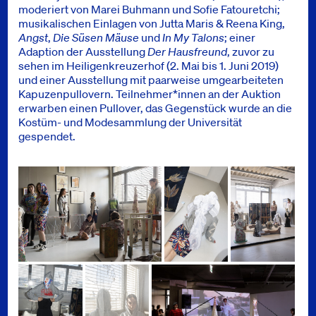
moderiert von Marei Buhmann und Sofie Fatouretchi;
musikalischen Einlagen von Jutta Maris & Reena King,
Angst
,
Die Süsen Mäuse
und
In My Talons
; einer
Adaption der Ausstellung
Der Hausfreund
, zuvor zu
sehen im Heiligenkreuzerhof (2. Mai bis 1. Juni 2019)
und einer Ausstellung mit paarweise umgearbeiteten
Kapuzenpullovern. Teilnehmer*innen an der Auktion
erwarben einen Pullover, das Gegenstück wurde an die
Kostüm- und Modesammlung der Universität
gespendet.
Bilder
Abteilung Malerei / Prof. Henning Bohl, Universität für angewandte 
Abteilung Malerei / Prof. Henning 
Abteilung Malerei /
Foto: Martina Lajczak
Foto: Martina Lajczak
Foto: Martina Lajczak