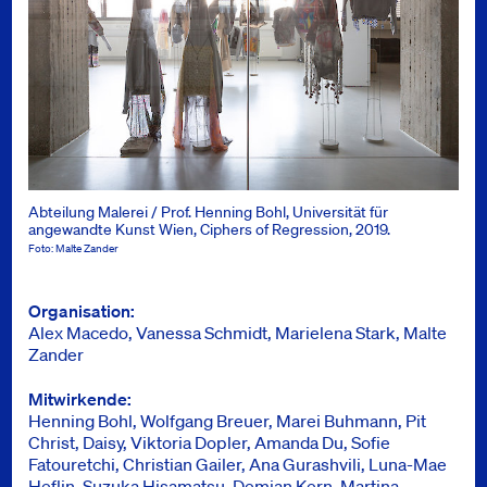
Abteilung Malerei / Prof. Henning Bohl, Universität für
angewandte Kunst Wien, Ciphers of Regression, 2019.
Foto: Malte Zander
Info
Organisation
Alex Macedo, Vanessa Schmidt, Marielena Stark, Malte
Zander
Mitwirkende
Henning Bohl, Wolfgang Breuer, Marei Buhmann, Pit
Christ, Daisy, Viktoria Dopler, Amanda Du, Sofie
Fatouretchi, Christian Gailer, Ana Gurashvili, Luna-Mae
Heflin, Suzuka Hisamatsu, Demian Kern, Martina