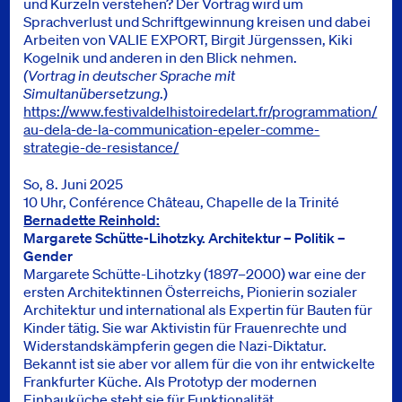
und Kürzeln verstehen? Der Vortrag wird um
Sprachverlust und Schriftgewinnung kreisen und dabei
Arbeiten von VALIE EXPORT, Birgit Jürgenssen, Kiki
Kogelnik und anderen in den Blick nehmen.
(Vortrag in deutscher Sprache mit
Simultanübersetzung
.)
https://www.festivaldelhistoiredelart.fr/programmation/
au-dela-de-la-communication-epeler-comme-
strategie-de-resistance/
So, 8. Juni 2025
10 Uhr, Conférence Château, Chapelle de la Trinité
Bernadette Reinhold:
Margarete Schütte-Lihotzky. Architektur – Politik –
Gender
Margarete Schütte-Lihotzky (1897–2000) war eine der
ersten Architektinnen Österreichs, Pionierin sozialer
Architektur und international als Expertin für Bauten für
Kinder tätig. Sie war Aktivistin für Frauenrechte und
Widerstandskämpferin gegen die Nazi-Diktatur.
Bekannt ist sie aber vor allem für die von ihr entwickelte
Frankfurter Küche. Als Prototyp der modernen
Einbauküche steht sie für Funktionalität,