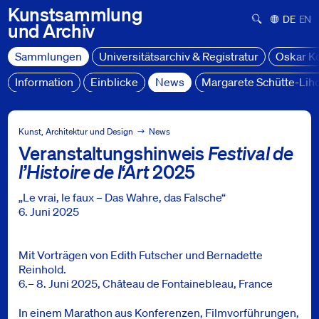
Kunstsammlung
Suchformula
Deutsch
Engl
und
Archiv
Sammlungen
Universitätsarchiv & Registratur
Oskar K
Information
Einblicke
News
Margarete Schütte-Lih
Sammlungen
News
Kunst, Architektur und Design
News
Veranstaltungshinweis
Festival de
Veranstaltungshinweis Festival de l’Histoire de l‘Art 2025
l’Histoire de l‘Art
2025
„Le vrai, le faux – Das Wahre, das Falsche“
6. Juni 2025
Mit Vorträgen von Edith Futscher und Bernadette
Reinhold.
6.– 8. Juni 2025, Château de Fontainebleau, France
In einem Marathon aus Konferenzen, Filmvorführungen,