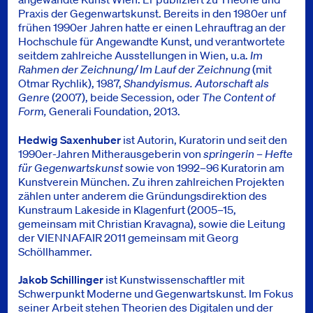
Praxis der Gegenwartskunst. Bereits in den 1980er unf
frühen 1990er Jahren hatte er einen Lehrauftrag an der
Hochschule für Angewandte Kunst, und verantwortete
seitdem zahlreiche Ausstellungen in Wien, u.a.
Im
Rahmen der Zeichnung/ Im Lauf der Zeichnung
(mit
Otmar Rychlik), 1987,
Shandyismus. Autorschaft als
Genre
(2007), beide Secession, oder
The Content of
Form,
Generali Foundation, 2013.
Hedwig Saxenhuber
ist Autorin, Kuratorin und seit den
1990er-Jahren Mitherausgeberin von
springerin – Hefte
für Gegenwartskunst
sowie von 1992–96 Kuratorin am
Kunstverein München. Zu ihren zahlreichen Projekten
zählen unter anderem die Gründungsdirektion des
Kunstraum Lakeside in Klagenfurt (2005–15,
gemeinsam mit Christian Kravagna), sowie die Leitung
der VIENNAFAIR 2011 gemeinsam mit Georg
Schöllhammer.
Jakob Schillinger
ist Kunstwissenschaftler mit
Schwerpunkt Moderne und Gegenwartskunst. Im Fokus
seiner Arbeit stehen Theorien des Digitalen und der