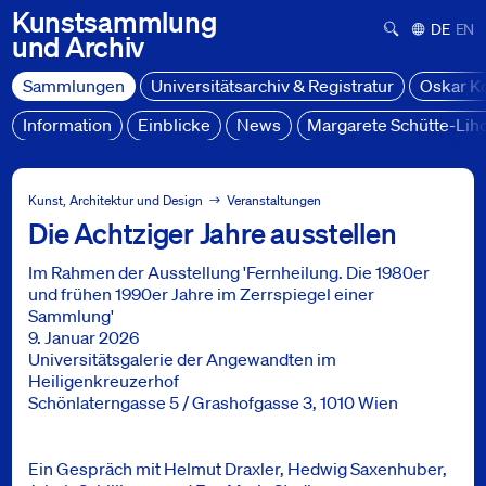
Kunstsammlung
Suchformula
Deutsch
Engl
und
Archiv
Sammlungen
Universitätsarchiv & Registratur
Oskar K
Information
Einblicke
News
Margarete Schütte-Lih
Sammlungen
Veranstaltungen
Kunst, Architektur und Design
Veranstaltungen
Die Achtziger Jahre ausstellen
Podiumsdiskussion zur Ausstellung Fernheilung
Im Rahmen der Ausstellung 'Fernheilung. Die 1980er
und frühen 1990er Jahre im Zerrspiegel einer
Sammlung'
9. Januar 2026
Universitätsgalerie der Angewandten im
Heiligenkreuzerhof
Schönlaterngasse 5 / Grashofgasse 3, 1010 Wien
Ein Gespräch mit Helmut Draxler, Hedwig Saxenhuber,