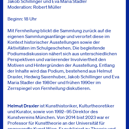
Jakob Schillinger und Eva Maria Stadler
Moderation: Robert Müller
Beginn: 18 Uhr
Mit
Fernheilung
blickt die Sammlung zurück auf die
eigenen Sammlungsanfänge und verortet diese im
Kontext historischer Ausstellungen sowie der
Aktivitäten im Schulgeschehen. Die begleitende
Podiumsdiskussion nähert sich aus unterschiedlichen
Perspektiven und variierender Involviertheit den
Motiven und Hintergründen der Ausstellung. Entlang
der Inhalte wird das Podium, bestehend aus Helmut
Draxler, Hedwig Saxenhuber, Jakob Schillinger und Eva
Maria Stadler die 1980er und frühen 1990er im
Zerrspiegel von
Fernheilung
diskutieren.
Helmut Draxler
ist Kunsthistoriker, Kulturtheoretiker
und Kurator, sowie von 1992–95 Direktor des
Kunstvereins München. Von 2014 bist 2023 war er
Professor für Kunsttheorie an der Universität für
angewandte Kunst Wien. Er publiziert zu Theorie und