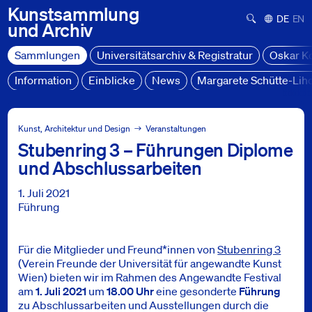
Kunstsammlung
Suchformula
Deutsch
Engl
und
Archiv
Sammlungen
Universitätsarchiv & Registratur
Oskar K
Information
Einblicke
News
Margarete Schütte-Lih
Sammlungen
Veranstaltungen
Kunst, Architektur und Design
Veranstaltungen
Stubenring 3 – Führungen Diplome
Stubenring 3 – Führungen Diplome und Abschlussarbeiten
und Abschlussarbeiten
1. Juli 2021
Führung
Für die Mitglieder und Freund*innen von
Stubenring 3
(Verein Freunde der Universität für angewandte Kunst
Wien) bieten wir im Rahmen des Angewandte Festival
am
1. Juli 2021
um
18.00 Uhr
eine gesonderte
Führung
zu Abschlussarbeiten und Ausstellungen durch die