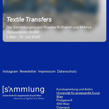
Textile Transfers
Die Sammlungen von Rosalia Rothansl und Mileva
Stoisavljevic-Roller
1. Mai – 15. Juli 2025
Instagram
Newsletter
Impressum
Datenschutz
Kunstsammlung und Archiv
Universität für angewandte Kunst
Wien
Postgasse 6
1010 Wien
Österreich