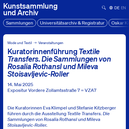
Kunstsammlung
Suchformula
Deutsch
Engl
und
Archiv
Sammlungen
Universitätsarchiv & Registratur
Oskar K
Sammlung Mode und Textil
Veranstaltungen
Mode und Textil
Veranstaltungen
Kuratorinnenführung
Textile
Kuratorinnenführung Textile Transfers Die Sammlungen von Ro
Transfers. Die Sammlungen von
Rosalia Rothansl und Mileva
Stoisavljevic-Roller
14. Mai 2025
Expositur Vordere Zollamtsstraße 7 = VZA7
Die Kuratorinnen Eva Klimpel und Stefanie Kitzberger
führen durch die Ausstellung
Textile Transfers. Die
Sammlungen von Rosalia Rothansl und Mileva
Stoisavljevic-Roller.