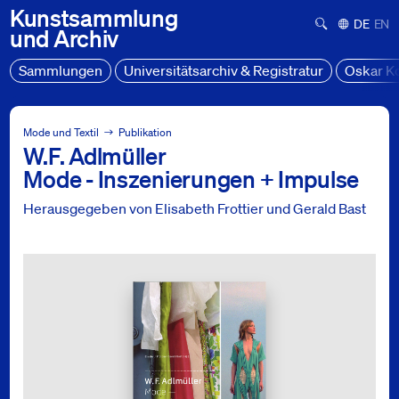
Kunstsammlung
Suchformula
Deutsch
Engl
und
Archiv
Sammlungen
Universitätsarchiv & Registratur
Oskar K
Sammlung Mode und Textil
Projekte
Mode und Textil
Publikation
W.F. Adlmüller
W.F. Adlmüller, Mode - Inszenierungen + Impulse
Mode - Inszenierungen + Impulse
Herausgegeben von Elisabeth Frottier und Gerald Bast