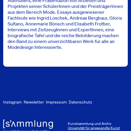
Adlmüllers, eine Präsentation von Arbeiten und
Projekten seiner SchülerInnen und der PreisträgerInnen
aus dem Bereich Mode. Essays ausgewiesener
Fachleute wie Ingrid Loschek, Andreas Bergbaur, Gloria
Sultano, Annemarie Bönsch und Elisabeth Frottier,
Interviews mit ZeitzeugInnen und ExpertInnen, eine
biografische Tafel und die reiche Bebilderung machen
den Band zu einem unverzichtbaren Werk für alle an
Modedesign Interessierte.
Instagram
Newsletter
Impressum
Datenschutz
Kunstsammlung und Archiv
Universität für angewandte Kunst