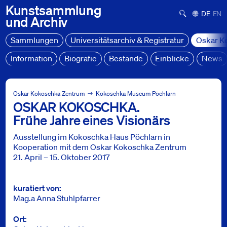
Kunstsammlung
Suchformula
Deutsch
Engl
und
Archiv
Sammlungen
Universitätsarchiv & Registratur
Oskar K
Information
Biografie
Bestände
Einblicke
News
Oskar Kokoschka Zentrum
Ausstellungen & Projekte
Oskar Kokoschka Zentrum
Kokoschka Museum Pöchlarn
OSKAR KOKOSCHKA.
OSKAR KOKOSCHKA. Frühe Jahre eines Visionärs
Frühe Jahre eines Visionärs
Ausstellung im Kokoschka Haus Pöchlarn in
Kooperation mit dem Oskar Kokoschka Zentrum
21. April – 15. Oktober 2017
Info
kuratiert von
Mag.a Anna Stuhlpfarrer
Ort