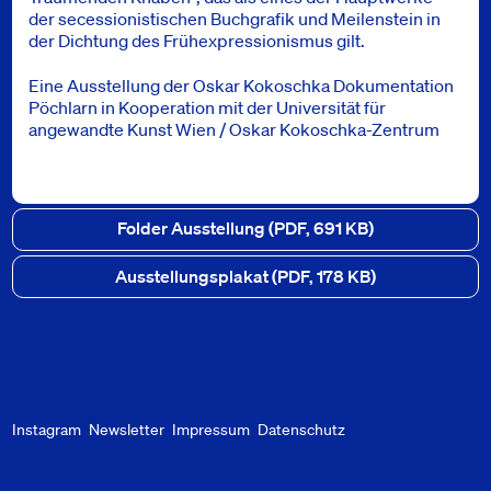
der secessionistischen Buchgrafik und Meilenstein in
der Dichtung des Frühexpressionismus gilt.
Eine Ausstellung der Oskar Kokoschka Dokumentation
Pöchlarn in Kooperation mit der Universität für
angewandte Kunst Wien / Oskar Kokoschka-Zentrum
Downloads
Folder Ausstellung
(PDF, 691 KB)
Ausstellungsplakat
(PDF, 178 KB)
Instagram
Newsletter
Impressum
Datenschutz