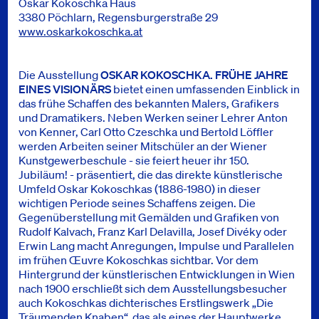
Oskar Kokoschka Haus
3380 Pöchlarn, Regensburgerstraße 29
www.oskarkokoschka.at
Die Ausstellung
OSKAR KOKOSCHKA. FRÜHE JAHRE
EINES VISIONÄRS
bietet einen umfassenden Einblick in
das frühe Schaffen des bekannten Malers, Grafikers
und Dramatikers. Neben Werken seiner Lehrer Anton
von Kenner, Carl Otto Czeschka und Bertold Löffler
werden Arbeiten seiner Mitschüler an der Wiener
Kunstgewerbeschule - sie feiert heuer ihr 150.
Jubiläum! - präsentiert, die das direkte künstlerische
Umfeld Oskar Kokoschkas (1886-1980) in dieser
wichtigen Periode seines Schaffens zeigen. Die
Gegenüberstellung mit Gemälden und Grafiken von
Rudolf Kalvach, Franz Karl Delavilla, Josef Divéky oder
Erwin Lang macht Anregungen, Impulse und Parallelen
im frühen Œuvre Kokoschkas sichtbar. Vor dem
Hintergrund der künstlerischen Entwicklungen in Wien
nach 1900 erschließt sich dem Ausstellungsbesucher
auch Kokoschkas dichterisches Erstlingswerk „Die
Träumenden Knaben“, das als eines der Hauptwerke