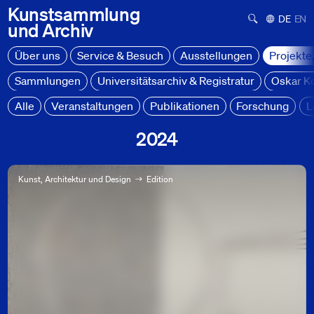
Kunstsammlung
Suchformula
Deutsch
Engl
und
Archiv
Über uns
Service & Besuch
Ausstellungen
Projekte
Sammlungen
Universitätsarchiv & Registratur
Oskar K
Alle
Veranstaltungen
Publikationen
Forschung
L
2024
Projekte, Forschung & Lehre
Kunst, Architektur und Design
Edition