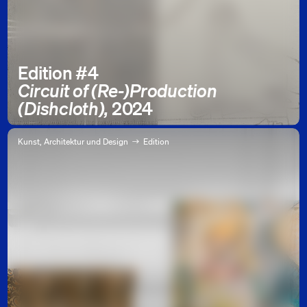
Edition #4
Circuit of (Re-)Production
(Dishcloth),
2024
Kunst, Architektur und Design
Edition