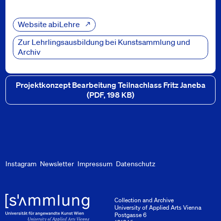
news_section_links
Website abiLehre
Zur Lehrlingsausbildung bei Kunstsammlung und
Archiv
news_section_downloads
Projektkonzept Bearbeitung Teilnachlass Fritz Janeba
(PDF, 198 KB)
Instagram
Newsletter
Impressum
Datenschutz
Collection and Archive
University of Applied Arts Vienna
Postgasse 6