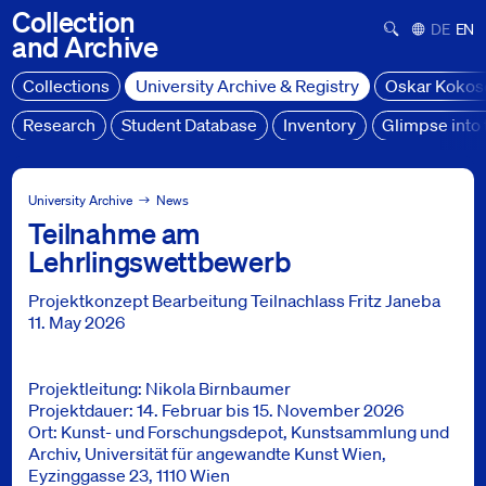
Collection
Suchformula
Deutsch
Engl
and
Archive
Collections
University Archive & Registry
Oskar Kokos
Research
Student Database
Inventory
Glimpse into 
University Archive
News
University Archive
News
Teilnahme am
Teilnahme am Lehrlingswettbewerb
Lehrlingswettbewerb
Projektkonzept Bearbeitung Teilnachlass Fritz Janeba
11. May 2026
Projektleitung: Nikola Birnbaumer
Projektdauer: 14. Februar bis 15. November 2026
Ort: Kunst- und Forschungsdepot, Kunstsammlung und
Archiv, Universität für angewandte Kunst Wien,
Eyzinggasse 23, 1110 Wien