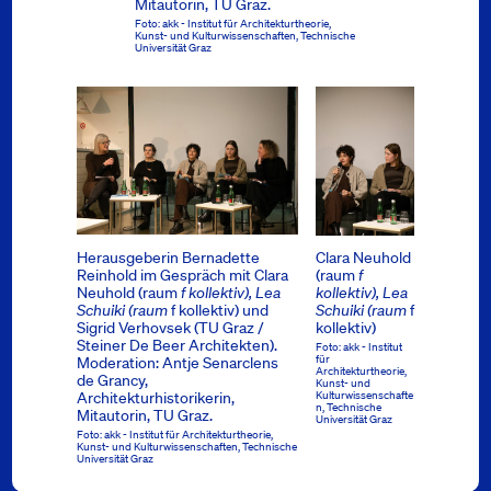
Mitautorin, TU Graz.
Foto: akk - Institut für Architekturtheorie,
Kunst- und Kulturwissenschaften, Technische
Universität Graz
Herausgeberin Bernadette
Clara Neuhold
Reinhold im Gespräch mit Clara
(raum
f
Neuhold (raum
f kollektiv), Lea
kollektiv), Lea
Schuiki (raum
f kollektiv) und
Schuiki (raum
f
Sigrid Verhovsek (TU Graz /
kollektiv)
Steiner De Beer Architekten).
Foto: akk - Institut
für
Moderation: Antje Senarclens
Architekturtheorie,
de Grancy,
Kunst- und
Kulturwissenschafte
Architekturhistorikerin,
n, Technische
Mitautorin, TU Graz.
Universität Graz
Foto: akk - Institut für Architekturtheorie,
Kunst- und Kulturwissenschaften, Technische
Universität Graz