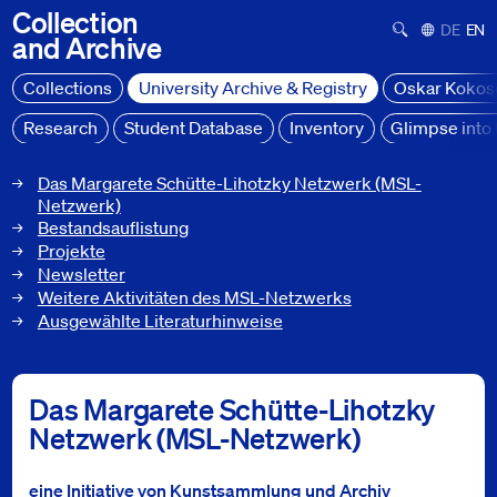
Collection
Suchformula
Deutsch
Engl
and
Archive
Collections
University Archive & Registry
Oskar Kokos
Research
Student Database
Inventory
Glimpse into 
University Archive
Margarete Schütte-Lihotzky Network
Das Margarete Schütte-Lihotzky Netzwerk (MSL-
Netzwerk)
Margarete Schütte-Lihotzky Network
Bestandsauflistung
Projekte
Newsletter
Weitere Aktivitäten des MSL-Netzwerks
Ausgewählte Literaturhinweise
Das Margarete Schütte-Lihotzky
Netzwerk (MSL-Netzwerk)
eine Initiative von Kunstsammlung und Archiv