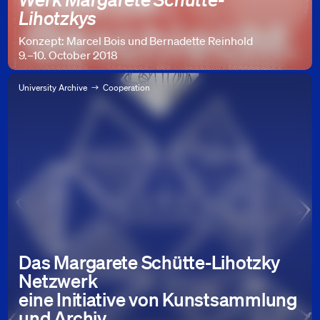
Lihotzkys
Konzept: Marcel Bois und Bernadette Reinhold
9.–10. October 2018
University Archive
Cooperation
Das Margarete Schütte-Lihotzky
Netzwerk
eine Initiative von Kunstsammlung
und Archiv