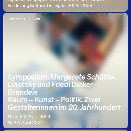
Förderung Kulturerbe Digital 2024–2026
Collections
Event
Symposium:
Margarete Schütte-
Lihotzky und Friedl Dicker-
Brandeis
Raum – Kunst – Politik. Zwei
Gestalterinnen im 20. Jahrhundert
11. und 12. April 2024
11.–12. April 2024