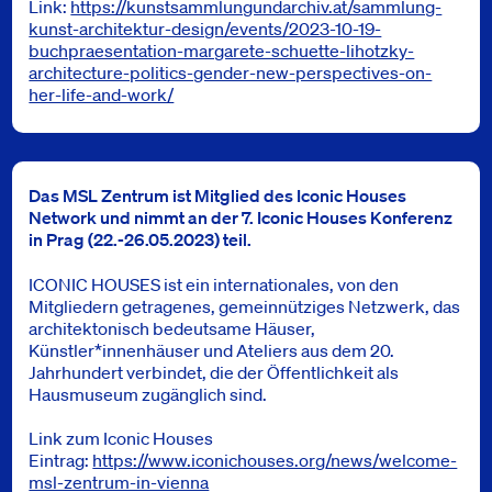
Link:
https://kunstsammlungundarchiv.at/sammlung-
kunst-architektur-design/events/2023-10-19-
buchpraesentation-margarete-schuette-lihotzky-
architecture-politics-gender-new-perspectives-on-
her-life-and-work/
Das MSL Zentrum ist Mitglied des Iconic Houses
Network und nimmt an der 7. Iconic Houses Konferenz
in Prag (22.-26.05.2023) teil.
ICONIC HOUSES ist ein internationales, von den
Mitgliedern getragenes, gemeinnütziges Netzwerk, das
architektonisch bedeutsame Häuser,
Künstler*innenhäuser und Ateliers aus dem 20.
Jahrhundert verbindet, die der Öffentlichkeit als
Hausmuseum zugänglich sind.
Link zum Iconic Houses
Eintrag:
https://www.iconichouses.org/news/welcome-
msl-zentrum-in-vienna