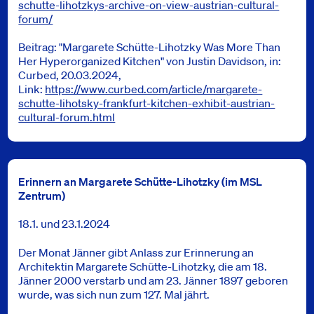
schutte-lihotzkys-archive-on-view-austrian-cultural-
forum/
Beitrag: "Margarete Schütte-Lihotzky Was More Than
Her Hyperorganized Kitchen" von Justin Davidson, in:
Curbed, 20.03.2024,
Link:
https://www.curbed.com/article/margarete-
schutte-lihotsky-frankfurt-kitchen-exhibit-austrian-
cultural-forum.html
Erinnern an Margarete Schütte-Lihotzky (im MSL
Zentrum)
18.1. und 23.1.2024
Der Monat Jänner gibt Anlass zur Erinnerung an
Architektin Margarete Schütte-Lihotzky, die am 18.
Jänner 2000 verstarb und am 23. Jänner 1897 geboren
wurde, was sich nun zum 127. Mal jährt.