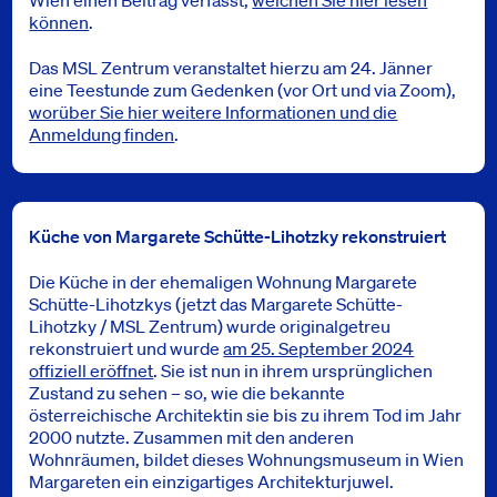
Wien einen Beitrag verfasst,
welchen Sie hier lesen
können
.
Das MSL Zentrum veranstaltet hierzu am 24. Jänner
eine Teestunde zum Gedenken (vor Ort und via Zoom),
worüber Sie hier weitere Informationen und die
Anmeldung finden
.
Küche von Margarete Schütte-Lihotzky rekonstruiert
Die Küche in der ehemaligen Wohnung Margarete
Schütte-Lihotzkys (jetzt das Margarete Schütte-
Lihotzky / MSL Zentrum) wurde originalgetreu
rekonstruiert und wurde
am 25. September 2024
offiziell eröffnet
. Sie ist nun in ihrem ursprünglichen
Zustand zu sehen – so, wie die bekannte
österreichische Architektin sie bis zu ihrem Tod im Jahr
2000 nutzte. Zusammen mit den anderen
Wohnräumen, bildet dieses Wohnungsmuseum in Wien
Margareten ein einzigartiges Architekturjuwel.