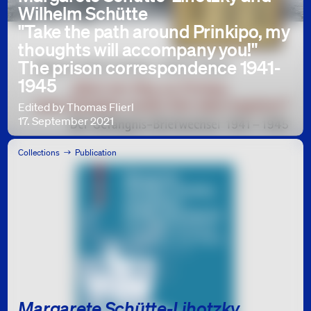
Wilhelm Schütte
"Take the path around Prinkipo, my
thoughts will accompany you!"
The prison correspondence 1941-
1945
Edited by Thomas Flierl
17. September 2021
Collections
Publication
Margarete Schütte-Lihotzky.