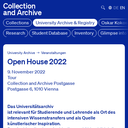
Collection
Suchformula
Deutsch
Engl
and
Archive
Collections
University Archive & Registry
Oskar Kokos
Research
Student Database
Inventory
Glimpse into 
University Archive
Veranstaltungen
University Archive
Veranstaltungen
Open House 2022
Open House 2022
9. November 2022
Tour
Collection and Archive Postgasse
Postgasse 6, 1010 Vienna
Das Universitätsarchiv
ist relevant für Studierende und Lehrende
als Ort des
intensiven Wissenstransfers und als Quelle
künstlerischer Inspiration.