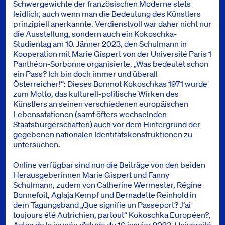
Schwergewichte der französischen Moderne stets
leidlich, auch wenn man die Bedeutung des Künstlers
prinzipiell anerkannte. Verdienstvoll war daher nicht nur
die Ausstellung, sondern auch ein Kokoschka-
Studientag am 10. Jänner 2023, den Schulmann in
Kooperation mit Marie Gispert von der Université Paris 1
Panthéon-Sorbonne organisierte. „Was bedeutet schon
ein Pass? Ich bin doch immer und überall
Österreicher!“: Dieses Bonmot Kokoschkas 1971 wurde
zum Motto, das kulturell-politische Wirken des
Künstlers an seinen verschiedenen europäischen
Lebensstationen (samt öfters wechselnden
Staatsbürgerschaften) auch vor dem Hintergrund der
gegebenen nationalen Identitätskonstruktionen zu
untersuchen.
Online verfügbar sind nun die Beiträge von den beiden
Herausgeberinnen Marie Gispert und Fanny
Schulmann, zudem von Catherine Wermester, Régine
Bonnefoit, Aglaja Kempf und Bernadette Reinhold in
dem Tagungsband „Que signifie un Passeport? J‘ai
toujours été Autrichien, partout“ Kokoschka Européen?,
Actes de la jounée d’etude du 10 janvier 2023, Université