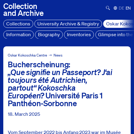
Collection
Suchformula
Deutsch
Engl
and
Archive
Collections
University Archive & Registry
Oskar Kokos
Information
Biography
Inventories
Glimpse into the 
Oskar Kokoschka Centre
News
Oskar Kokoschka Centre
News
Bucherscheinung:
Bucherscheinung: „Que signifie un Passeport? J‘ai toujours 
„Que signifie un Passeport? J‘ai
toujours été Autrichien,
partout“ Kokoschka
Européen?
Université Paris 1
Panthéon-Sorbonne
18. March 2025
Vom September 2022 bis Anfang 2023 war im Musée