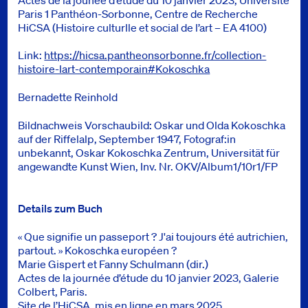
Paris 1 Panthéon-Sorbonne, Centre de Recherche
HiCSA (Histoire culturlle et social de l’art – EA 4100)
Link:
https://hicsa.pantheonsorbonne.fr/collection-
histoire-lart-contemporain#Kokoschka
Bernadette Reinhold
Bildnachweis Vorschaubild: Oskar und Olda Kokoschka
auf der Riffelalp, September 1947, Fotograf:in
unbekannt, Oskar Kokoschka Zentrum, Universität für
angewandte Kunst Wien, Inv. Nr. OKV/Album1/10r1/FP
Details zum Buch
« Que signifie un passeport ? J'ai toujours été autrichien,
partout. » Kokoschka européen ?
Marie Gispert et Fanny Schulmann (dir.)
Actes de la journée d’étude du 10 janvier 2023, Galerie
Colbert, Paris.
Site de l’HiCSA, mis en ligne en mars 2025.