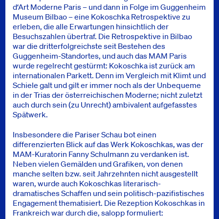
d‘Art Moderne Paris – und dann in Folge im Guggenheim
Museum Bilbao – eine Kokoschka Retrospektive zu
erleben, die alle Erwartungen hinsichtlich der
Besuchszahlen übertraf. Die Retrospektive in Bilbao
war die dritterfolgreichste seit Bestehen des
Guggenheim-Standortes, und auch das MAM Paris
wurde regelrecht gestürmt: Kokoschka ist zurück am
internationalen Parkett. Denn im Vergleich mit Klimt und
Schiele galt und gilt er immer noch als der Unbequeme
in der Trias der österreichischen Moderne; nicht zuletzt
auch durch sein (zu Unrecht) ambivalent aufgefasstes
Spätwerk.
Insbesondere die Pariser Schau bot einen
differenzierten Blick auf das Werk Kokoschkas, was der
MAM-Kuratorin Fanny Schulmann zu verdanken ist.
Neben vielen Gemälden und Grafiken, von denen
manche selten bzw. seit Jahrzehnten nicht ausgestellt
waren, wurde auch Kokoschkas literarisch-
dramatisches Schaffen und sein politisch-pazifistisches
Engagement thematisiert. Die Rezeption Kokoschkas in
Frankreich war durch die, salopp formuliert: