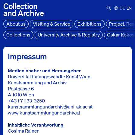
Collection
Suchformula
Deutsch
Engl
and
Archive
About us
Visiting & Service
Exhibitions
Project, Re
Collections
University Archive & Registry
Oskar Kokos
Impressum
Impressum
Medieninhaber und Herausgeber
Universität für angewandte Kunst Wien
Kunstsammlung und Archiv
Postgasse 6
A-1010 Wien
+43 1 71133-3250
kunstsammlungundarchiv@uni-ak.ac.at
www.kunstsammlungundarchiv.at
Inhaltliche Verantwortung
Cosima Rainer