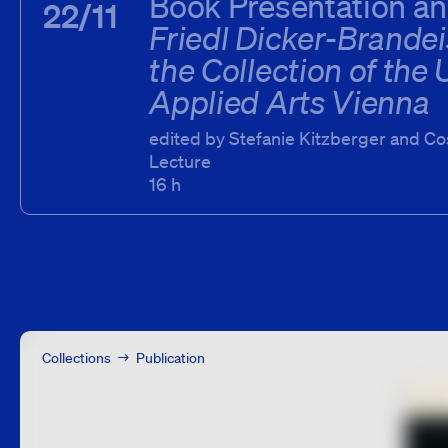
Book Presentation an
22/11
Friedl Dicker-Brande
the Collection of the 
Applied Arts Vienna
edited by Stefanie Kitzberger and C
Lecture
22.11.2022
16 h
Collections
Publication