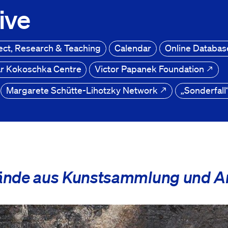
ive
ect, Research & Teaching
Calendar
Online Databa
r Kokoschka Centre
Victor Papanek Foundation
Margarete Schütte-Lihotzky Network
„Sonderfal
tände aus Kunstsammlung und A