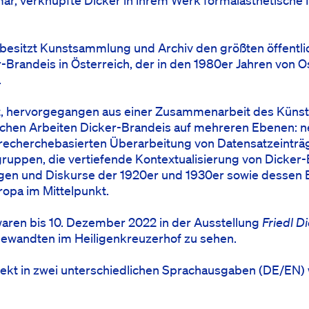
ar, verknüpfte Dicker in ihrem Werk formalästhetische
sitzt Kunstsammlung und Archiv den größten öffentlic
r-Brandeis in Österreich, der in den 1980er Jahren von O
.
t, hervorgegangen aus einer Zusammenarbeit des Künstl
schen Arbeiten Dicker-Brandeis auf mehreren Ebenen: n
echerchebasierten Überarbeitung von Datensatzeinträ
ppen, die vertiefende Kontextualisierung von Dicker-B
ngen und Diskurse der 1920er und 1930er sowie dessen Ei
ropa im Mittelpunkt.
aren bis 10. Dezember 2022 in der Ausstellung
Friedl D
ngewandten im Heiligenkreuzerhof zu sehen.
jekt in zwei unterschiedlichen Sprachausgaben (DE/EN