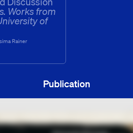
d Discussion
is. Works from
University of
osima Rainer
Publication