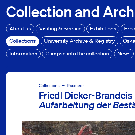
Collection
and
Arch
About us
Visiting & Service
Exhibitions
Proj
Collections
University Archive & Registry
Oska
Information
Glimpse into the collection
News
Collections
Projects
Collections
Research
Friedl Dicker-Brandeis Research Project
Friedl Dicker-Brandeis
Aufarbeitung der Bes