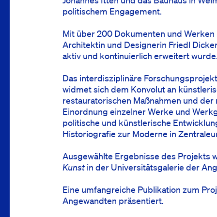
Johannes Itten und das Bauhaus in Weim
politischem Engagement.
Mit über 200 Dokumenten und Werken be
Architektin und Designerin Friedl Dicke
aktiv und kontinuierlich erweitert wurde
Das interdisziplinäre Forschungsprojek
widmet sich dem Konvolut an künstleri
restauratorischen Maßnahmen und der r
Einordnung einzelner Werke und Werkgru
politische und künstlerische Entwicklu
Historiografie zur Moderne in Zentraleu
Ausgewählte Ergebnisse des Projekts w
Kunst
in der Universitätsgalerie der A
Eine umfangreiche Publikation zum Pro
Angewandten präsentiert.