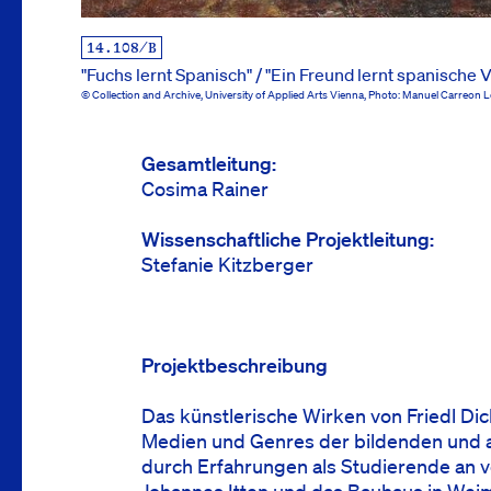
14.108/B
"Fuchs lernt Spanisch" / "Ein Freund lernt spanische 
© Collection and Archive, University of Applied Arts Vienna, Photo: Manuel Carreo
Info
Gesamtleitung
Cosima Rainer
Wissenschaftliche Projektleitung
Stefanie Kitzberger
Projektbeschreibung
Das künstlerische Wirken von Friedl Di
Medien und Genres der bildenden und a
durch Erfahrungen als Studierende an v