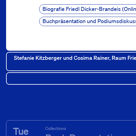
Presse
Biografie Friedl Dicker-Brandeis
Onli
Buchpräsentation und Podiumsdiskuss
Downloads
Stefanie Kitzberger und Cosima Rainer, Raum Frie
Tue
Collections