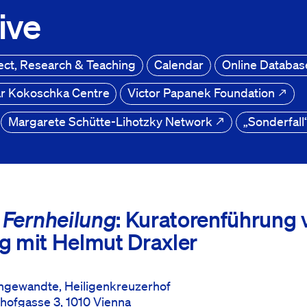
ive
ect, Research & Teaching
Calendar
Online Databa
r Kokoschka Centre
Victor Papanek Foundation
Margarete Schütte-Lihotzky Network
„Sonderfal
N
: Kuratorenführung 
Fernheilung
og mit Helmut Draxler
 Angewandte, Heiligenkreuzerhof
hofgasse 3, 1010 Vienna