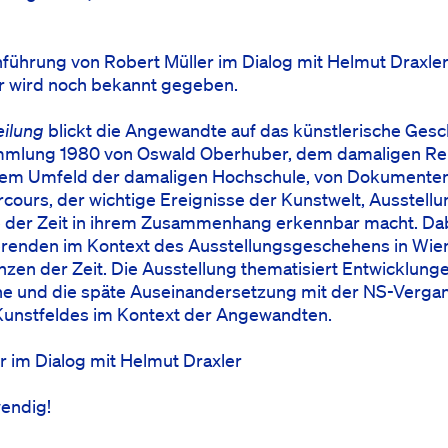
nführung von Robert Müller im Dialog mit Helmut Draxl
ar wird noch bekannt gegeben.
eilung
blickt die Angewandte auf das künstlerische Gesc
ammlung 1980 von Oswald Oberhuber, dem damaligen Re
em Umfeld der damaligen Hochschule, von Dokumente
rcours, der wichtige Ereignisse der Kunstwelt, Ausstellu
der Zeit in ihrem Zusammenhang erkennbar macht. Dab
renden im Kontext des Ausstellungsgeschehens in Wien 
nzen der Zeit. Die Ausstellung thematisiert Entwicklung
e und die späte Auseinandersetzung mit der NS-Vergan
 Kunstfeldes im Kontext der Angewandten.
r im Dialog mit Helmut Draxler
endig!