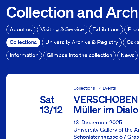
Collection
and
Arch
About us
Visiting & Service
Exhibitions
Proj
Collections
University Archive & Registry
Oska
Information
Glimpse into the collection
News
Collections
Events
Collections
Events
Fernheilung - Kuratorenführung Dezember
VERSCHOBE
Sat
13/12
Müller im Dial
13. December 2025
University Gallery of the
Schönlaterngasse 5 / Gras