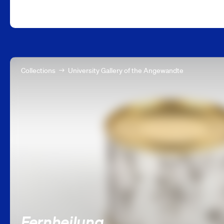
Collections
University Gallery of the Angewandte
Fernheilung